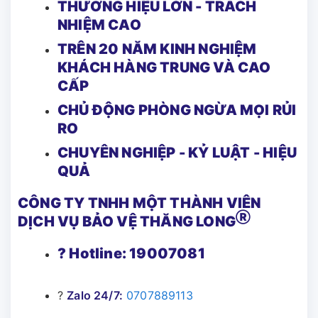
THƯƠNG HIỆU LỚN - TRÁCH
NHIỆM CAO
TRÊN 20 NĂM KINH NGHIỆM
KHÁCH HÀNG TRUNG VÀ CAO
CẤP
CHỦ ĐỘNG PHÒNG NGỪA MỌI RỦI
RO
CHUYÊN NGHIỆP - KỶ LUẬT - HIỆU
QUẢ
CÔNG TY TNHH MỘT THÀNH VIÊN
Ⓡ
DỊCH VỤ BẢO VỆ THĂNG LONG
? Hotline: 19007081
?
Zalo 24/7:
0707889113