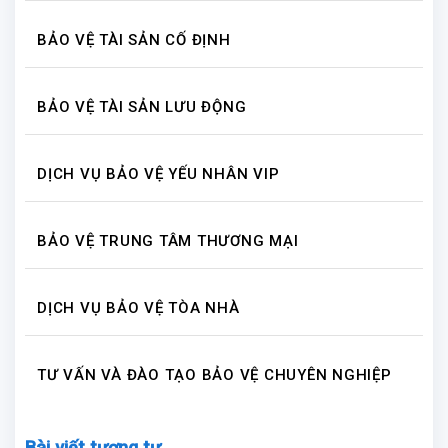
BẢO VỆ TÀI SẢN CỐ ĐỊNH
BẢO VỆ TÀI SẢN LƯU ĐỘNG
DỊCH VỤ BẢO VỆ YẾU NHÂN VIP
BẢO VỆ TRUNG TÂM THƯƠNG MẠI
DỊCH VỤ BẢO VỆ TÒA NHÀ
TƯ VẤN VÀ ĐÀO TẠO BẢO VỆ CHUYÊN NGHIỆP
Bài viết tương tự