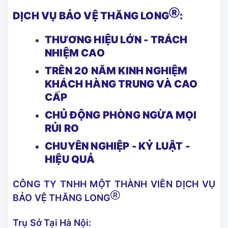
Ⓡ
DỊCH VỤ BẢO VỆ THĂNG LONG
:
THƯƠNG HIỆU LỚN - TRÁCH
NHIỆM CAO
TRÊN 20 NĂM KINH NGHIỆM
KHÁCH HÀNG TRUNG VÀ CAO
CẤP
CHỦ ĐỘNG PHÒNG NGỪA MỌI
RỦI RO
CHUYÊN NGHIỆP - KỶ LUẬT -
HIỆU QUẢ
CÔNG TY TNHH MỘT THÀNH VIÊN DỊCH VỤ
Ⓡ
BẢO VỆ THĂNG LONG
Trụ Sở Tại Hà Nội: