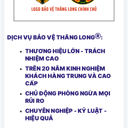
Ⓡ
DỊCH VỤ BẢO VỆ THĂNG LONG
:
THƯƠNG HIỆU LỚN - TRÁCH
NHIỆM CAO
TRÊN 20 NĂM KINH NGHIỆM
KHÁCH HÀNG TRUNG VÀ CAO
CẤP
CHỦ ĐỘNG PHÒNG NGỪA MỌI
RỦI RO
CHUYÊN NGHIỆP - KỶ LUẬT -
HIỆU QUẢ